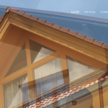
SLUŽBY
POPTÁVKA
VZORN