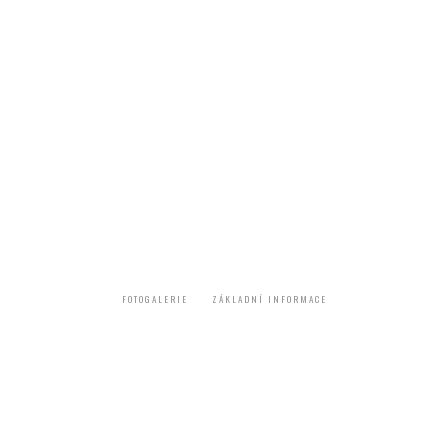
Nátěr dřevěného obložení
FOTOGALERIE
ZÁKLADNÍ INFORMACE