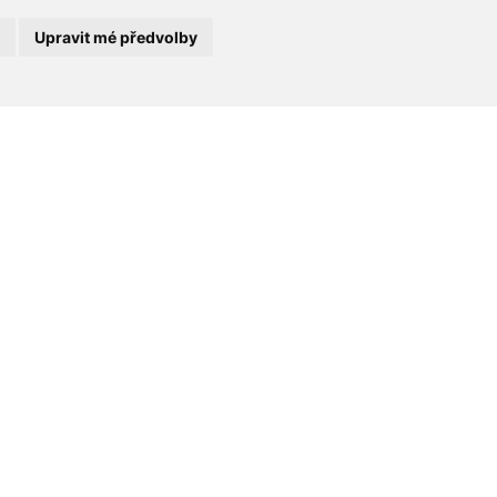
Upravit mé předvolby
vá družstva
m
o objektu