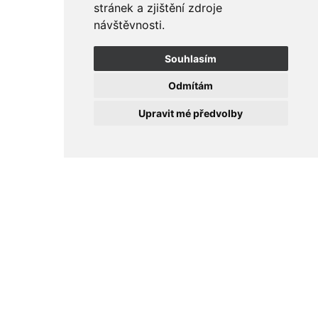
stránek a zjištění zdroje
návštěvnosti.
Souhlasím
Odmítám
Upravit mé předvolby
Plošiny Budějovice
Plošiny Škoda
Malířské práce
Nátěr fasády
Malířské a natěračské práce
Nátěr fasády
Nátěr dřevěného obložení
Malování a nátěry schodišť pro byto
Malování průmyslového objektu
Nátěr fasády, obchodní dů
Malování průmyslovéh